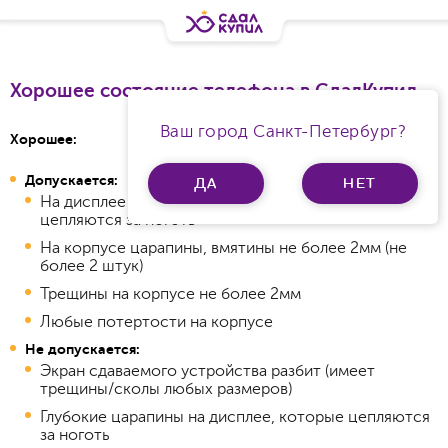
Хорошее состояние телефона в СдалКупил
Ваш город Санкт-Петербург?
Хорошее:
Допускается:
ДА
НЕТ
На дисплее не более 9 царапин, которые не
цепляются за ноготь
На корпусе царапины, вмятины не более 2мм (не
более 2 штук)
Трещины на корпусе не более 2мм
Любые потертости на корпусе
Не допускается:
Экран сдаваемого устройства разбит (имеет
трещины/сколы любых размеров)
Глубокие царапины на дисплее, которые цепляются
за ноготь