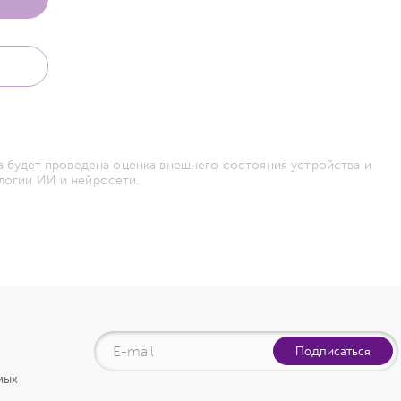
а будет проведена оценка внешнего состояния устройства и
логии ИИ и нейросети.
Подписаться
мых