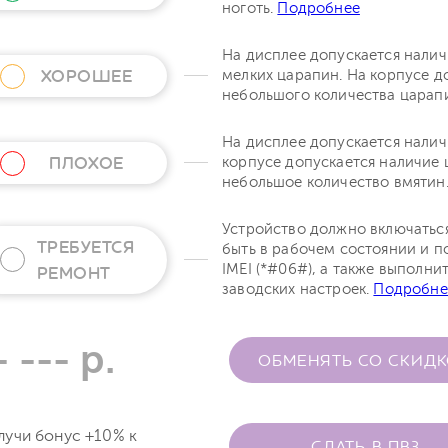
ноготь.
Подробнее
На дисплее допускается нали
ХОРОШЕЕ
мелких царапин. На корпусе д
небольшого количества царап
На дисплее допускается налич
ПЛОХОЕ
корпусе допускается наличие 
небольшое количество вмятин
Устройство должно включатьс
ТРЕБУЕТСЯ
быть в рабочем состоянии и п
IMEI (*#06#), а также выполни
РЕМОНТ
заводских настроек.
Подробне
- --- р.
ОБМЕНЯТЬ СО СКИД
лучи бонус +10% к
СДАТЬ В ПВЗ