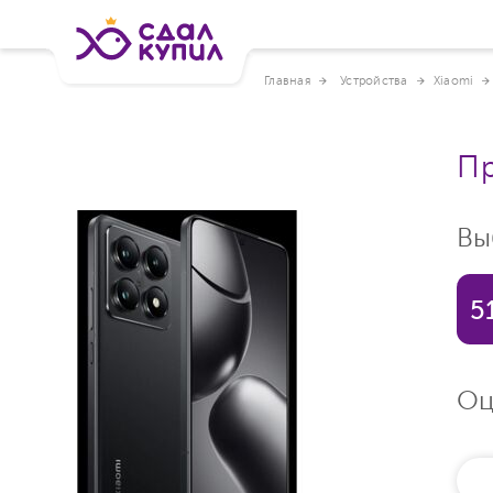
Главная
Устройства
Xiaomi
Пр
Вы
5
Оц