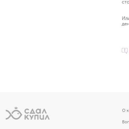
ст
Ил
ден
О 
Во