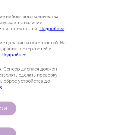
чие небольшого количества
опускается наличие
ин и потертостей.
Подробнее
ие царапин и потертостей. На
царапин, потертостей и
.
Подробнее
я. Сенсор дисплея должен
озволять сделать проверку
ть сброс устройства до
е
КОЙ