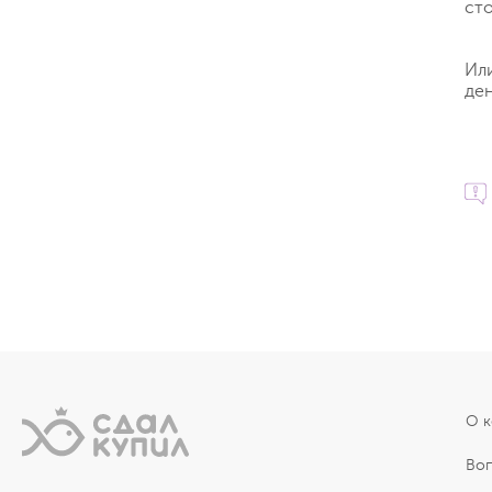
ст
Ил
ден
О 
Во