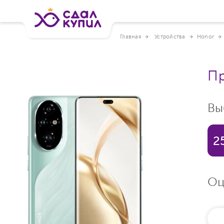
Главная
Устройства
Honor
Пр
Вы
2
Оц