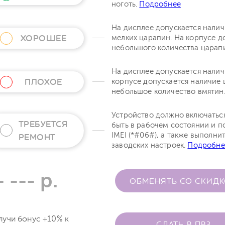
ноготь.
Подробнее
На дисплее допускается нали
ХОРОШЕЕ
мелких царапин. На корпусе д
небольшого количества царап
На дисплее допускается налич
ПЛОХОЕ
корпусе допускается наличие 
небольшое количество вмятин
Устройство должно включатьс
ТРЕБУЕТСЯ
быть в рабочем состоянии и п
IMEI (*#06#), а также выполни
РЕМОНТ
заводских настроек.
Подробне
- --- р.
ОБМЕНЯТЬ СО СКИД
лучи бонус +10% к
СДАТЬ В ПВЗ