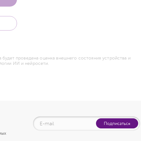
а будет проведена оценка внешнего состояния устройства и
логии ИИ и нейросети.
Подписаться
мых