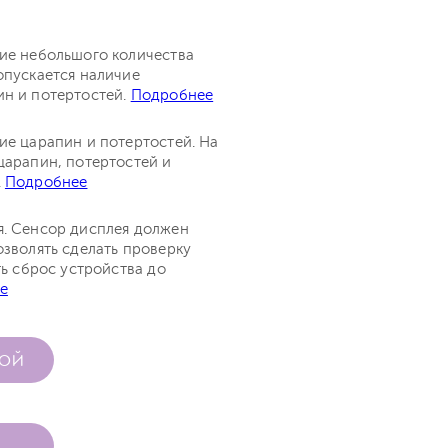
чие небольшого количества
опускается наличие
ин и потертостей.
Подробнее
ие царапин и потертостей. На
царапин, потертостей и
.
Подробнее
я. Сенсор дисплея должен
озволять сделать проверку
ть сброс устройства до
е
КОЙ