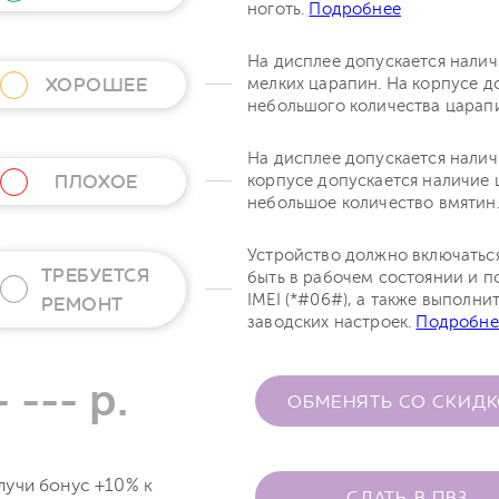
ноготь.
Подробнее
На дисплее допускается нали
ХОРОШЕЕ
мелких царапин. На корпусе д
небольшого количества царап
На дисплее допускается налич
ПЛОХОЕ
корпусе допускается наличие 
небольшое количество вмятин
Устройство должно включатьс
ТРЕБУЕТСЯ
быть в рабочем состоянии и п
IMEI (*#06#), а также выполни
РЕМОНТ
заводских настроек.
Подробне
- --- р.
ОБМЕНЯТЬ СО СКИД
лучи бонус +10% к
СДАТЬ В ПВЗ