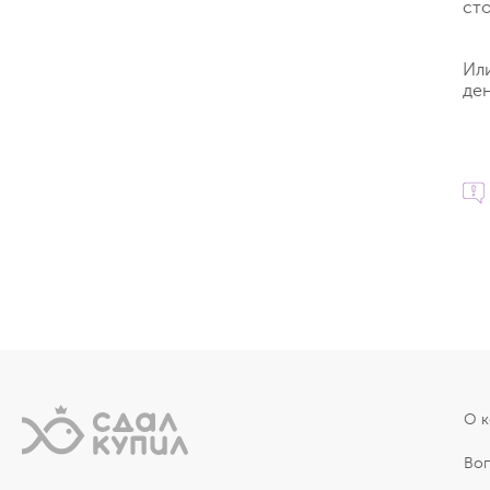
ст
Ил
ден
О 
Во