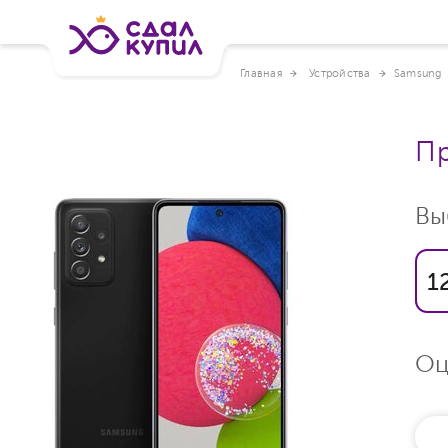
Главная
Устройства
Samsung
Пр
Вы
1
Оц