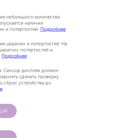
чие небольшого количества
опускается наличие
ин и потертостей.
Подробнее
ие царапин и потертостей. На
царапин, потертостей и
.
Подробнее
я. Сенсор дисплея должен
озволять сделать проверку
ть сброс устройства до
е
КОЙ