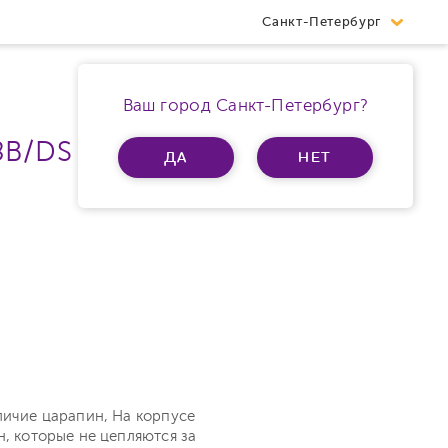
Санкт-Петербург
Ваш город Санкт-Петербург?
8B/DS Ram 6Gb 5G
ДА
НЕТ
личие царапин, На корпусе
н, которые не цепляются за