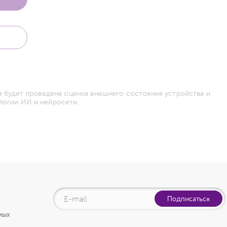
а будет проведена оценка внешнего состояния устройства и
логии ИИ и нейросети.
Подписаться
мых