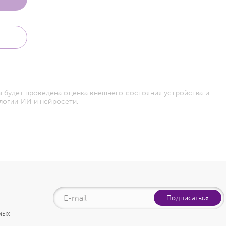
а будет проведена оценка внешнего состояния устройства и
логии ИИ и нейросети.
Подписаться
мых