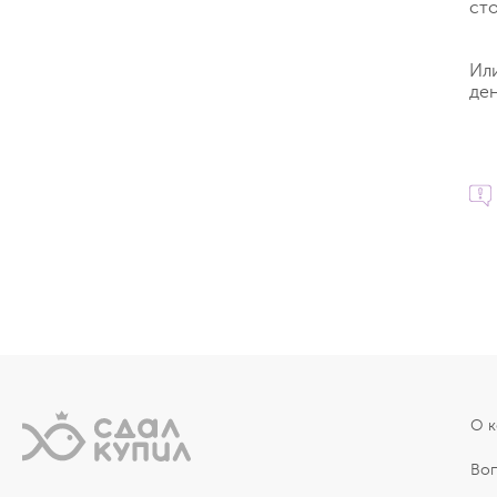
ст
Ил
ден
О 
Во