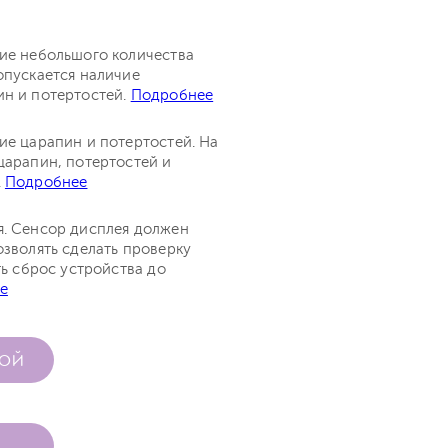
чие небольшого количества
опускается наличие
ин и потертостей.
Подробнее
ие царапин и потертостей. На
царапин, потертостей и
.
Подробнее
я. Сенсор дисплея должен
озволять сделать проверку
ть сброс устройства до
е
КОЙ