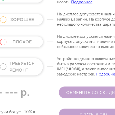
ноготь.
Подробнее
На дисплее допускается нали
ХОРОШЕЕ
мелких царапин. На корпусе д
небольшого количества царап
На дисплее допускается налич
ПЛОХОЕ
корпусе допускается наличие 
небольшое количество вмятин
Устройство должно включатьс
ТРЕБУЕТСЯ
быть в рабочем состоянии и п
IMEI (*#06#), а также выполни
РЕМОНТ
заводских настроек.
Подробне
- --- р.
ОБМЕНЯТЬ СО СКИД
лучи бонус +10% к
СДАТЬ В ПВЗ