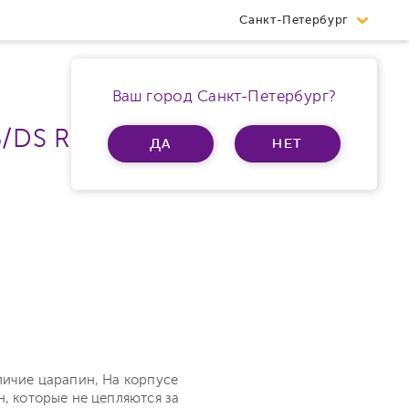
Санкт-Петербург
Ваш город Санкт-Петербург?
B/DS Ram 12Gb 5G
ДА
НЕТ
личие царапин, На корпусе
н, которые не цепляются за