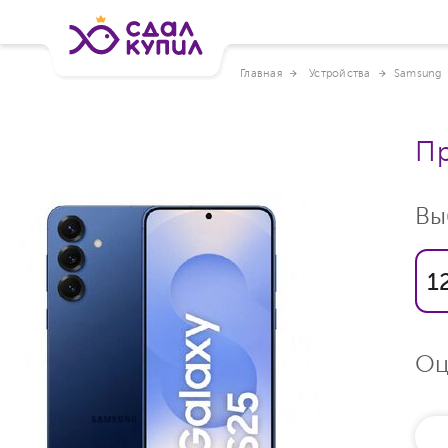
Главная
Устройства
Samsung
Пр
Вы
1
Оц