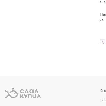
ст
Ил
ден
О 
Во