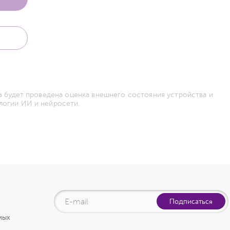
а будет проведена оценка внешнего состояния устройства и
логии ИИ и нейросети.
Подписаться
мых