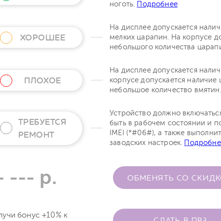
ноготь.
Подробнее
На дисплее допускается нали
ХОРОШЕЕ
мелких царапин. На корпусе д
небольшого количества царап
На дисплее допускается налич
ПЛОХОЕ
корпусе допускается наличие 
небольшое количество вмятин
Устройство должно включатьс
ТРЕБУЕТСЯ
быть в рабочем состоянии и п
IMEI (*#06#), а также выполни
РЕМОНТ
заводских настроек.
Подробне
- --- р.
ОБМЕНЯТЬ СО СКИД
лучи бонус +10% к
СДАТЬ В ПВЗ