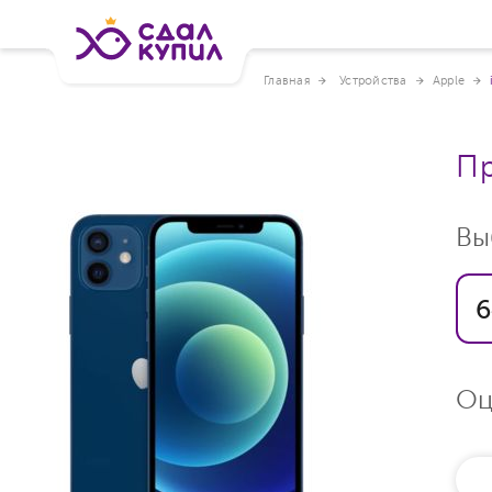
Главная
Устройства
Apple
Пр
Вы
6
Оц