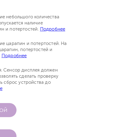
чие небольшого количества
опускается наличие
ин и потертостей.
Подробнее
ие царапин и потертостей. На
царапин, потертостей и
.
Подробнее
я. Сенсор дисплея должен
озволять сделать проверку
ть сброс устройства до
е
КОЙ