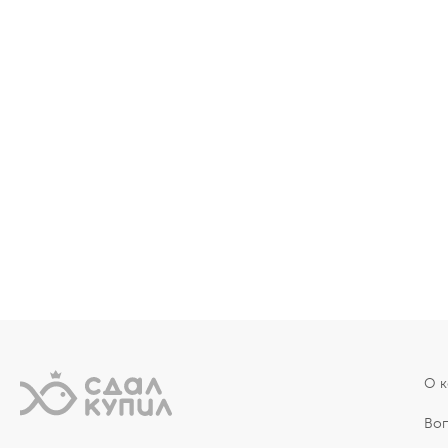
О 
Во