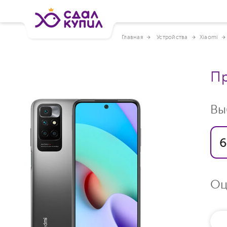
Главная
Устройства
Xiaomi
Пр
Вы
6
Оц