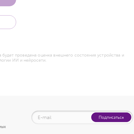
а будет проведена оценка внешнего состояния устройства и
логии ИИ и нейросети.
Подписаться
мых