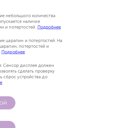
чие небольшого количества
опускается наличие
ин и потертостей.
Подробнее
ие царапин и потертостей. На
царапин, потертостей и
.
Подробнее
я. Сенсор дисплея должен
озволять сделать проверку
ть сброс устройства до
е
КОЙ