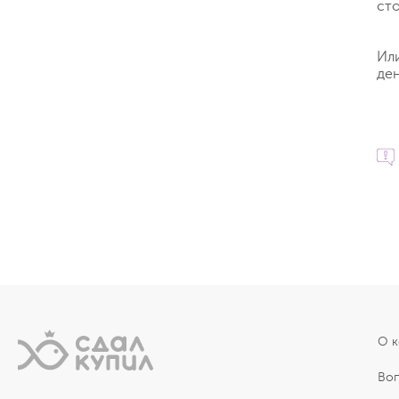
ст
Ил
ден
О 
Во