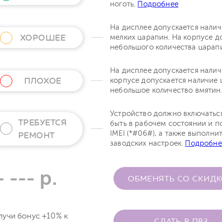
ноготь.
Подробнее
На дисплее допускается нали
ХОРОШЕЕ
мелких царапин. На корпусе д
небольшого количества царап
На дисплее допускается налич
ПЛОХОЕ
корпусе допускается наличие 
небольшое количество вмятин
Устройство должно включатьс
ТРЕБУЕТСЯ
быть в рабочем состоянии и п
IMEI (*#06#), а также выполни
РЕМОНТ
заводских настроек.
Подробне
- --- р.
ОБМЕНЯТЬ СО СКИД
лучи бонус +10% к
СДАТЬ В ПВЗ