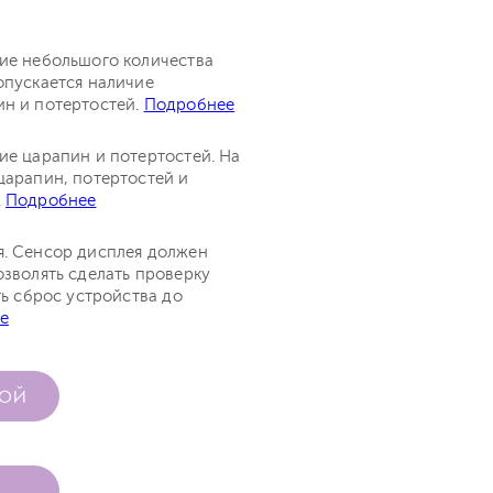
чие небольшого количества
опускается наличие
ин и потертостей.
Подробнее
ие царапин и потертостей. На
царапин, потертостей и
.
Подробнее
я. Сенсор дисплея должен
озволять сделать проверку
ть сброс устройства до
е
КОЙ