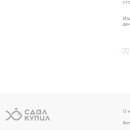
ст
Ил
ден
О 
Во