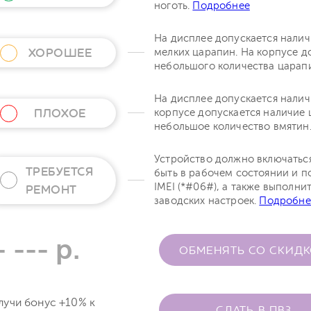
ноготь.
Подробнее
На дисплее допускается нали
ХОРОШЕЕ
мелких царапин. На корпусе д
небольшого количества царап
На дисплее допускается налич
ПЛОХОЕ
корпусе допускается наличие 
небольшое количество вмятин
Устройство должно включатьс
ТРЕБУЕТСЯ
быть в рабочем состоянии и п
IMEI (*#06#), а также выполни
РЕМОНТ
заводских настроек.
Подробне
- --- р.
ОБМЕНЯТЬ СО СКИД
лучи бонус +10% к
СДАТЬ В ПВЗ