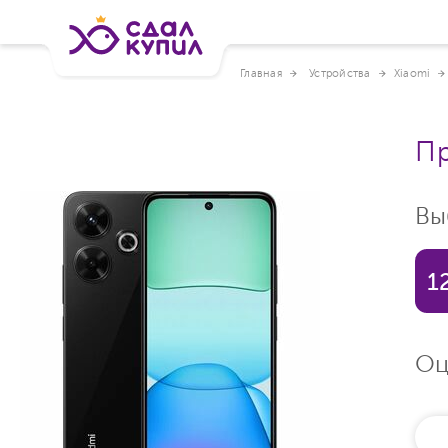
Главная
Устройства
Xiaomi
Пр
Вы
1
Оц