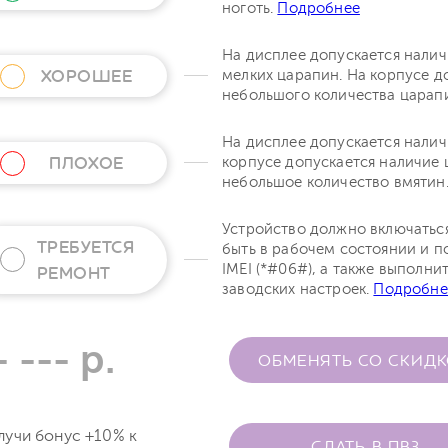
ноготь.
Подробнее
На дисплее допускается нали
ХОРОШЕЕ
мелких царапин. На корпусе д
небольшого количества царап
На дисплее допускается налич
ПЛОХОЕ
корпусе допускается наличие 
небольшое количество вмятин
Устройство должно включатьс
ТРЕБУЕТСЯ
быть в рабочем состоянии и п
IMEI (*#06#), а также выполни
РЕМОНТ
заводских настроек.
Подробне
- --- р.
ОБМЕНЯТЬ СО СКИД
лучи бонус +10% к
СДАТЬ В ПВЗ