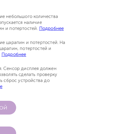
чие небольшого количества
опускается наличие
ин и потертостей.
Подробнее
ие царапин и потертостей. На
царапин, потертостей и
.
Подробнее
я. Сенсор дисплея должен
озволять сделать проверку
ть сброс устройства до
е
КОЙ