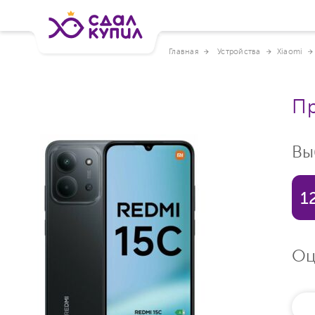
Главная
Устройства
Xiaomi
Пр
Вы
1
Оц