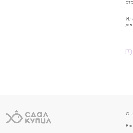
ст
Ил
ден
О 
Во