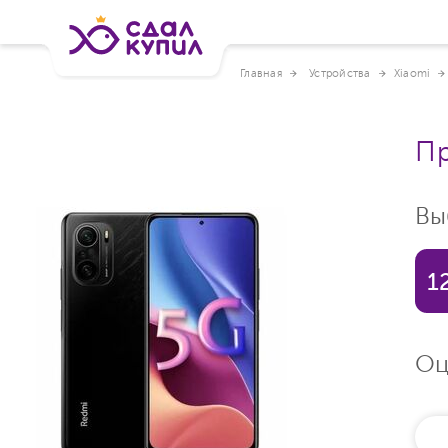
Главная
Устройства
Xiaomi
Пр
Вы
1
Оц