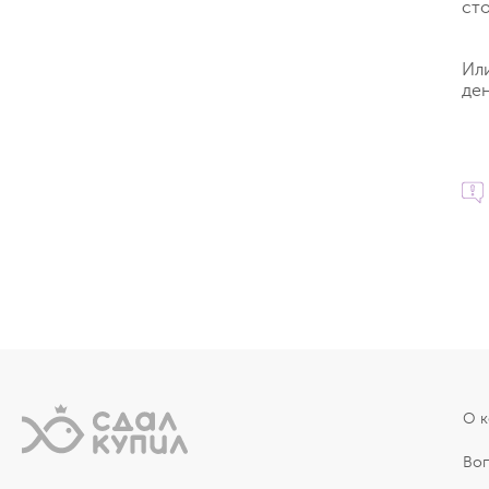
ст
Ил
ден
О 
Во