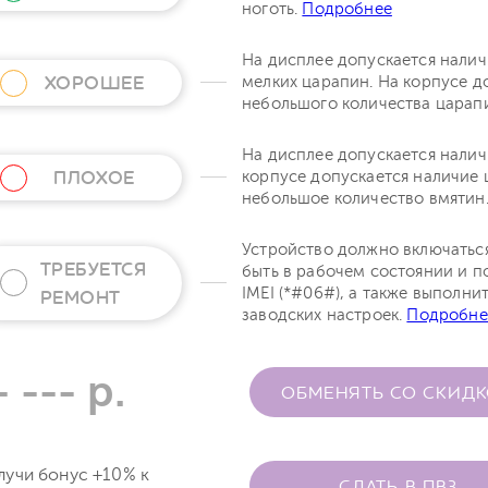
ноготь.
Подробнее
На дисплее допускается нали
ХОРОШЕЕ
мелких царапин. На корпусе д
небольшого количества царап
На дисплее допускается налич
ПЛОХОЕ
корпусе допускается наличие 
небольшое количество вмятин
Устройство должно включатьс
ТРЕБУЕТСЯ
быть в рабочем состоянии и п
IMEI (*#06#), а также выполни
РЕМОНТ
заводских настроек.
Подробне
- --- р.
ОБМЕНЯТЬ СО СКИД
лучи бонус +10% к
СДАТЬ В ПВЗ