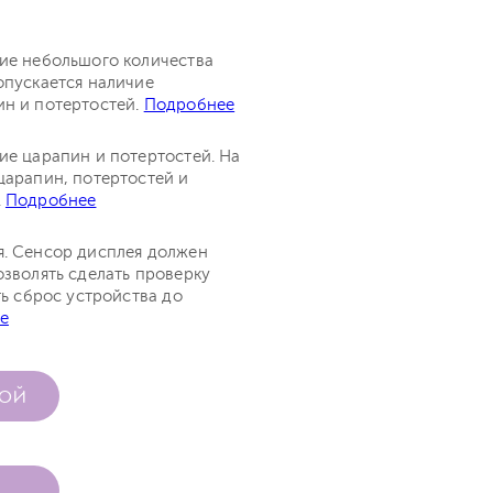
чие небольшого количества
опускается наличие
ин и потертостей.
Подробнее
ие царапин и потертостей. На
царапин, потертостей и
.
Подробнее
я. Сенсор дисплея должен
озволять сделать проверку
ть сброс устройства до
е
КОЙ