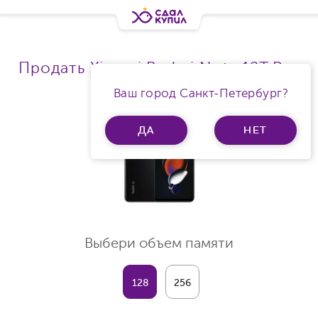
Продать Xiaomi Redmi Note 12T Pro
Ram 8Gb
Ваш город Санкт-Петербург?
ДА
НЕТ
Выбери объем памяти
128
256