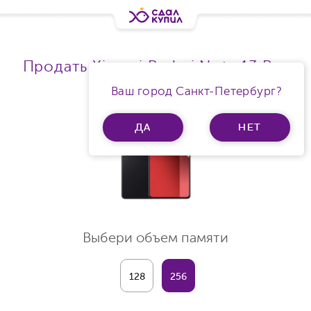
Продать Xiaomi Redmi Note 13 Pro
Ram 8Gb 5G
Ваш город Санкт-Петербург?
ДА
НЕТ
Выбери объем памяти
128
256