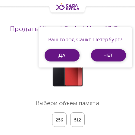
Продать Xiaomi Redmi Note 13 Pro
Ram 12Gb 5G
Ваш город Санкт-Петербург?
ДА
НЕТ
Выбери объем памяти
256
512