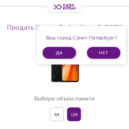
Продать Xiaomi Redmi Note 8 (2021)
Ram 4Gb
Ваш город Санкт-Петербург?
ДА
НЕТ
Выбери объем памяти
64
128