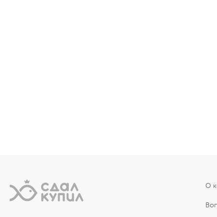
О 
Во